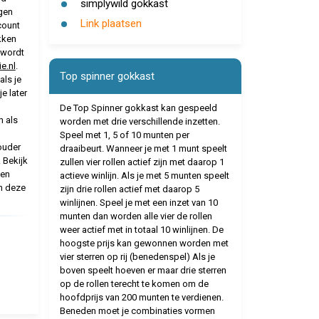
simplywild gokkast
gen
Link plaatsen
count
kken
 wordt
e.nl
.
Top spinner gokkast
als je
e later
De Top Spinner gokkast kan gespeeld
n als
worden met drie verschillende inzetten.
Speel met 1, 5 of 10 munten per
ouder
draaibeurt. Wanneer je met 1 munt speelt
 Bekijk
zullen vier rollen actief zijn met daarop 1
een
actieve winlijn. Als je met 5 munten speelt
n deze
zijn drie rollen actief met daarop 5
winlijnen. Speel je met een inzet van 10
munten dan worden alle vier de rollen
weer actief met in totaal 10 winlijnen. De
hoogste prijs kan gewonnen worden met
vier sterren op rij (benedenspel) Als je
boven speelt hoeven er maar drie sterren
op de rollen terecht te komen om de
hoofdprijs van 200 munten te verdienen.
Beneden moet je combinaties vormen